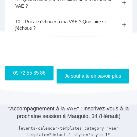
VAE ?
10 – Puis-je échouer à ma VAE ? Que faire si
j’échoue ?
Je m'inscris gratuitement au webinaire "Info VAE"
09 72 55 35 86
Je souhaite en savoir plus
"Accompagnement à la VAE" : inscrivez-vous à la
prochaine session à Mauguio, 34 (Hérault)
[events-calendar-templates category="vae"
template="default" style="style-1"