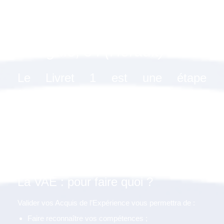
Livret 1 : Préparer les
fondations de votre projet" à
Mauguio, 34 (Hérault) ?
Le Livret 1 est une étape
fondamentale dans la préparation
de votre projet VAE.
Mettez toutes les chances de votre côté avec un projet
bien construit, approfondi et motivé. Grâce à ce travail de
fond, vous gagnerez par la suite un temps précieux au
moment de la rédaction de votre Livret 2.
La VAE : pour faire quoi ?
Valider vos Acquis de l’Expérience vous permettra de :
Faire reconnaître vos compétences ;