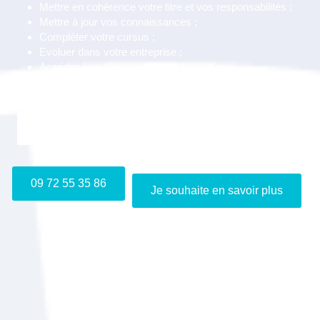
Mettre en cohérence votre titre et vos responsabilités ;
Mettre à jour vos connaissances ;
Compléter votre cursus ;
Evoluer dans votre entreprise ;
Accéder à un concours, à une formation ;
Améliorer votre employabilité.
Je m'inscris gratuitement au webinaire "Info VAE"
09 72 55 35 86
Je souhaite en savoir plus