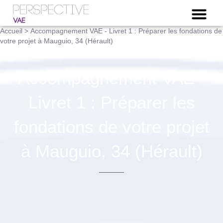
NOTRE OFFRE VAE
Accueil
>
Accompagnement VAE - Livret 1 : Préparer les fondations de
votre projet à Mauguio, 34 (Hérault)
Accompagnement VAE -
Livret 1 : Préparer les
fondations de votre projet
à Mauguio, 34 (Hérault)