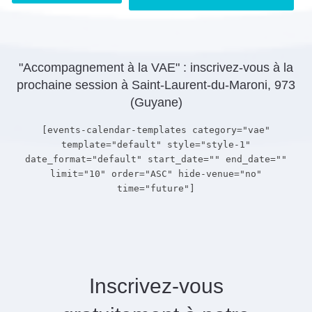
"Accompagnement à la VAE" : inscrivez-vous à la
prochaine session à Saint-Laurent-du-Maroni, 973
(Guyane)
[events-calendar-templates category="vae"
template="default" style="style-1"
date_format="default" start_date="" end_date=""
limit="10" order="ASC" hide-venue="no"
time="future"]
Inscrivez-vous