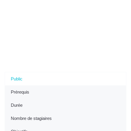
Tout savoir sur l'Accompagnement
"VAE - Préparer les fondations de votre
projet" à Saint-Laurent-du-Maroni, 973
(Guyane)
Public
Prérequis
Durée
Nombre de stagiaires