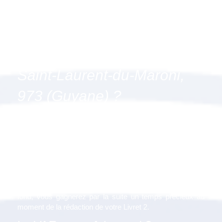
l'accompagnement "VAE -
Livret 1 : Préparer les
fondations de votre projet" à
Saint-Laurent-du-Maroni,
973 (Guyane) ?
Le Livret 1 est une étape
fondamentale dans la préparation
de votre projet VAE.
Mettez toutes les chances de votre côté avec un projet
bien construit, approfondi et motivé. Grâce à ce travail de
fond, vous gagnerez par la suite un temps précieux au
moment de la rédaction de votre Livret 2.