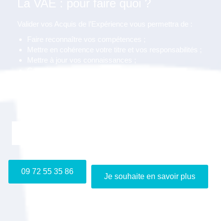
La VAE : pour faire quoi ?
Valider vos Acquis de l’Expérience vous permettra de :
Faire reconnaître vos compétences ;
Mettre en cohérence votre titre et vos responsabilités ;
Mettre à jour vos connaissances ;
Compléter votre cursus ;
Evoluer dans votre entreprise ;
Accéder à un concours, à une formation ;
Améliorer votre employabilité.
Je m'inscris gratuitement au webinaire "Info VAE"
09 72 55 35 86
Je souhaite en savoir plus