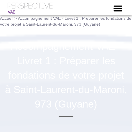
NOTRE OFFRE VAE
Accueil
>
Accompagnement VAE - Livret 1 : Préparer les fondations de
votre projet à Saint-Laurent-du-Maroni, 973 (Guyane)
Accompagnement VAE -
Livret 1 : Préparer les
fondations de votre projet
à Saint-Laurent-du-Maroni,
973 (Guyane)