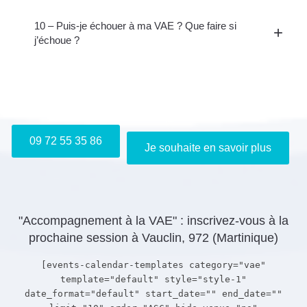
10 – Puis-je échouer à ma VAE ? Que faire si
j’échoue ?
Je m'inscris gratuitement au webinaire "Info VAE"
09 72 55 35 86
Je souhaite en savoir plus
"Accompagnement à la VAE" : inscrivez-vous à la
prochaine session à Vauclin, 972 (Martinique)
[events-calendar-templates category="vae"
template="default" style="style-1"
date_format="default" start_date="" end_date=""