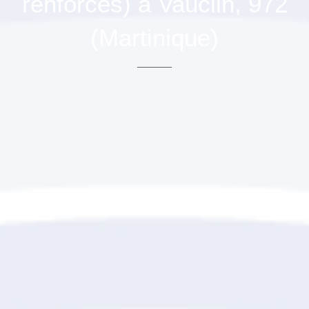
renforcés) à Vauclin, 972
(Martinique)