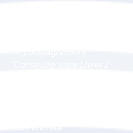
Pourquoi suivre
l'accompagnement
"Construire votre Livret 2
(option écrit & oral
renforcés)" à Vauclin, 972
(Martinique) ?
Un soutien supplémentaire à
l’écrit et à l’oral