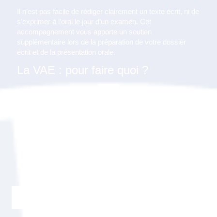
Il n’est pas facile de rédiger clairement un texte écrit, ni de
s’exprimer à l’oral le jour d’un examen. Cet
accompagnement vous apporte un soutien
supplémentaire lors de la préparation de votre dossier
écrit et de la présentation orale.
La VAE : pour faire quoi ?
Valider vos Acquis de l’Expérience vous permettra de :
Faire reconnaître vos compétences ;
Mettre en cohérence votre titre et vos responsabilités ;
Mettre à jour vos connaissances ;
Compléter votre cursus ;
Evoluer dans votre entreprise ;
Accéder à un concours, à une formation ;
Améliorer votre employabilité.
Je m'inscris gratuitement au webinaire "Info VAE"