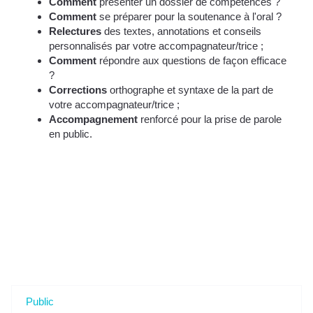
Comment
présenter un dossier de compétences ?
Comment
se préparer pour la soutenance à l'oral ?
Relectures
des textes, annotations et conseils
personnalisés par votre accompagnateur/trice ;
Comment
répondre aux questions de façon efficace
?
Corrections
orthographe et syntaxe de la part de
votre accompagnateur/trice ;
Accompagnement
renforcé pour la prise de parole
en public.
Tout savoir sur l'Accompagnement VAE - Construire
votre Livret 2 (option écrit & oral renforcés) à
Vauclin, 972 (Martinique)
Public