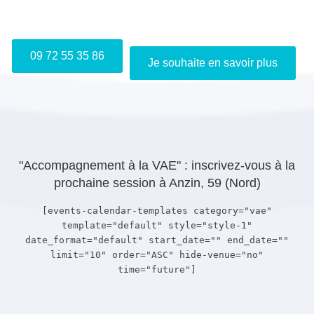
Je m'inscris gratuitement au webinaire "Info VAE"
09 72 55 35 86
Je souhaite en savoir plus
"Accompagnement à la VAE" : inscrivez-vous à la
prochaine session à Anzin, 59 (Nord)
[events-calendar-templates category="vae"
template="default" style="style-1"
date_format="default" start_date="" end_date=""
limit="10" order="ASC" hide-venue="no"
time="future"]