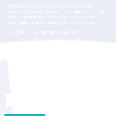
Il n’est pas facile de s’exprimer à l’oral le jour d’un
examen. Cet accompagnement vous apporte en plus de
la préparation de votre dossier écrit, une aide renforcée
pour mettre toutes les chances de votre côté à l’oral.
La VAE : pour faire quoi ?
Valider vos Acquis de l’Expérience vous permettra de :
Faire reconnaître vos compétences ;
Mettre en cohérence votre titre et vos responsabilités ;
Mettre à jour vos connaissances ;
Compléter votre cursus ;
Evoluer dans votre entreprise ;
Accéder à un concours, à une formation ;
Améliorer votre employabilité.
Je m'inscris gratuitement au webinaire "Info VAE"