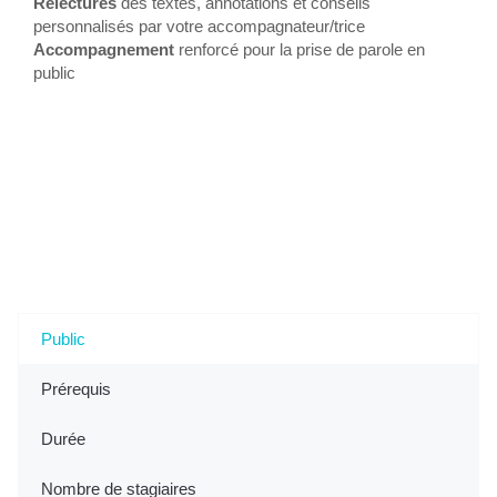
Relectures
des textes, annotations et conseils
personnalisés par votre accompagnateur/trice
Accompagnement
renforcé pour la prise de parole en
public
Tout savoir sur l'Accompagnement VAE - Construire
votre Livret 2 et vous préparer à l'oral (option oral
renforcé) à Anzin, 59 (Nord)
Public
Prérequis
Durée
Nombre de stagiaires