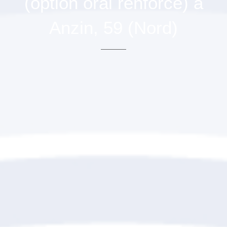
(option oral renforcé) à
Anzin, 59 (Nord)