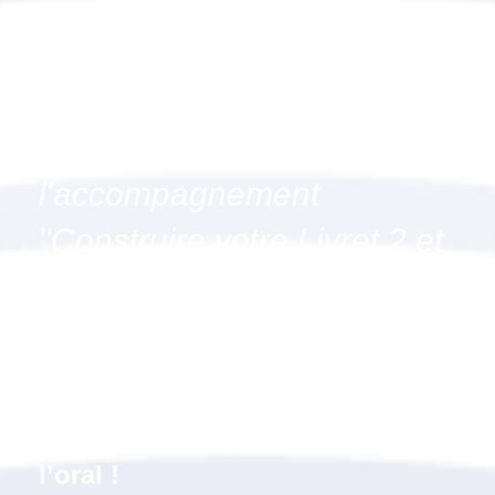
Pourquoi suivre
l'accompagnement
"Construire votre Livret 2 et
vous préparer à l'oral
(option oral renforcé)" à
Anzin, 59 (Nord) ?
Un soutien supplémentaire à
l’oral !