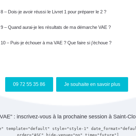
8 – Dois-je avoir réussi le Livret 1 pour préparer le 2 ?
9 – Quand aurai-je les résultats de ma démarche VAE ?
10 – Puis-je échouer à ma VAE ? Que faire si j’échoue ?
Je m'inscris gratuitement au webinaire "Info VAE"
09 72 55 35 86
Je souhaite en savoir plus
E" : inscrivez-vous à la prochaine session à Saint-Cl
e" template="default" style="style-1" date_format="defau
order="ASC" hide-venue="no" time="future"]