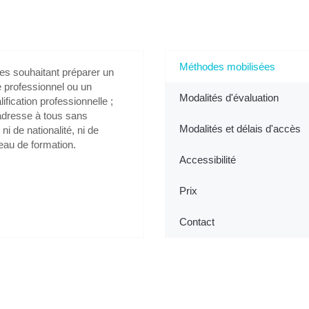
nt VAE - Se préparer à la soutenance à S
Méthodes mobilisées
es souhaitant préparer un
re professionnel ou un
Modalités d'évaluation
lification professionnelle ;
’adresse à tous sans
Modalités et délais d'accès
 ni de nationalité, ni de
veau de formation.
Accessibilité
Prix
Contact
Je m'inscris gratuitement au webinaire "Info VAE"