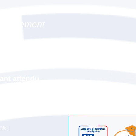
mpagnement
 la
ud, 92
tant attendu…
est presque prêt. Cet
u point votre dossier et à
 de :