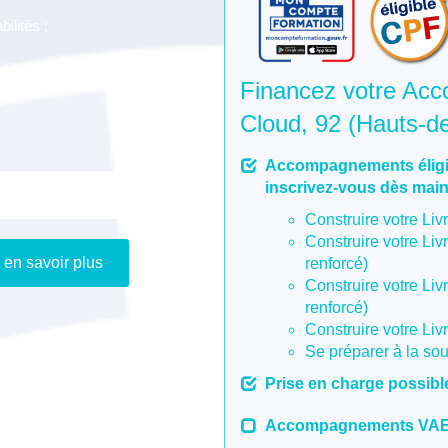
ilités ;
Financez votre Ac
Cloud, 92 (Hauts-d
Accompagnements éligi
inscrivez-vous dès mai
aire "Info VAE"
Construire votre Livr
Construire votre Livr
 en savoir plus
renforcé)
Construire votre Livr
renforcé)
Construire votre Livr
Se préparer à la so
Prise en charge possibl
Accompagnements VAE n