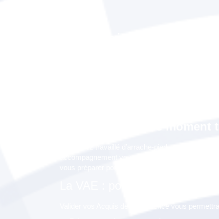
Pourquoi suivre l'acco
"Livret 2 - Se préparer à
soutenance" à Saint-Clo
(Hauts-de-Seine) ?
La soutenance : le moment 
Vous avez travaillé d’arrache-pied, votre Livret 2 
accompagnement vous aide à peaufiner, à mettre a
vous préparer pour la soutenance devant le jury.
La VAE : pour faire quoi ?
Valider vos Acquis de l’Expérience vous permettra