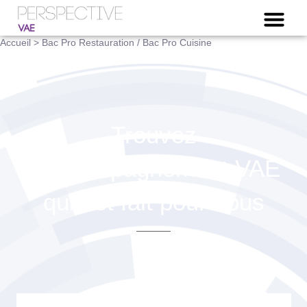
NOTRE OFFRE VAE
Accueil
>
Bac Pro Restauration / Bac Pro Cuisine
Trouvez
l'Accompagnement VAE
qui est fait pour vous