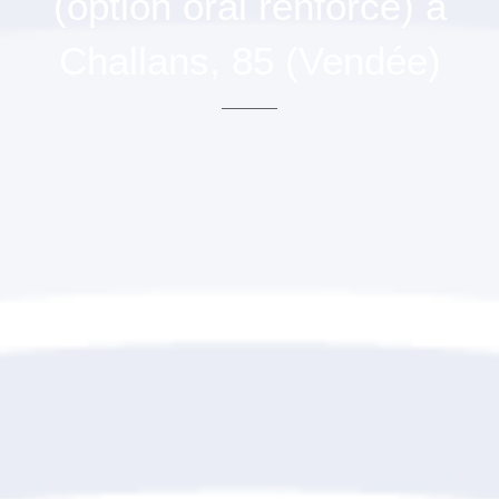
(option oral renforcé) à
Challans, 85 (Vendée)