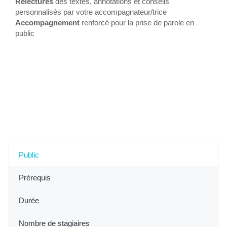
Relectures
des textes, annotations et conseils
personnalisés par votre accompagnateur/trice
Accompagnement
renforcé pour la prise de parole en
public
Tout savoir sur l'Accompagnement VAE - Construire
votre Livret 2 et vous préparer à l'oral (option oral
renforcé) à Challans, 85 (Vendée)
Public
Prérequis
Durée
Nombre de stagiaires