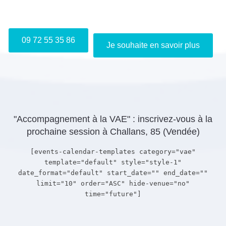
Je m'inscris gratuitement au webinaire "Info VAE"
09 72 55 35 86
Je souhaite en savoir plus
"Accompagnement à la VAE" : inscrivez-vous à la
prochaine session à Challans, 85 (Vendée)
[events-calendar-templates category="vae"
template="default" style="style-1"
date_format="default" start_date="" end_date=""
limit="10" order="ASC" hide-venue="no"
time="future"]