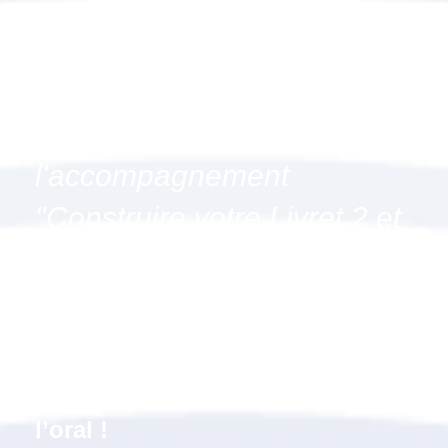
Pourquoi suivre
l'accompagnement
"Construire votre Livret 2 et
vous préparer à l'oral
(option oral renforcé)" à
Challans, 85 (Vendée) ?
Un soutien supplémentaire à
l’oral !