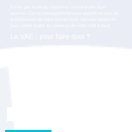
Il n’est pas facile de s’exprimer à l’oral le jour d’un
examen. Cet accompagnement vous apporte en plus de
la préparation de votre dossier écrit, une aide renforcée
pour mettre toutes les chances de votre côté à l’oral.
La VAE : pour faire quoi ?
Valider vos Acquis de l’Expérience vous permettra de :
Faire reconnaître vos compétences ;
Mettre en cohérence votre titre et vos responsabilités ;
Mettre à jour vos connaissances ;
Compléter votre cursus ;
Evoluer dans votre entreprise ;
Accéder à un concours, à une formation ;
Améliorer votre employabilité.
Je m'inscris gratuitement au webinaire "Info VAE"