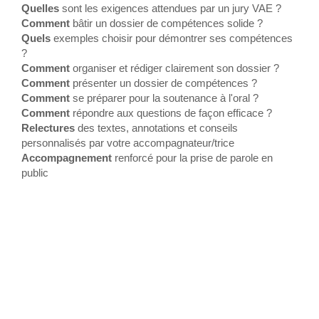
Quelles
sont les exigences attendues par un jury VAE ?
Comment
bâtir un dossier de compétences solide ?
Quels
exemples choisir pour démontrer ses compétences
?
Comment
organiser et rédiger clairement son dossier ?
Comment
présenter un dossier de compétences ?
Comment
se préparer pour la soutenance à l'oral ?
Comment
répondre aux questions de façon efficace ?
Relectures
des textes, annotations et conseils
personnalisés par votre accompagnateur/trice
Accompagnement
renforcé pour la prise de parole en
public
Tout savoir sur l'Accompagnement VAE - Construire
votre Livret 2 et vous préparer à l'oral (option oral
renforcé) à Plaisance-du-Touch, 31 (Haute-