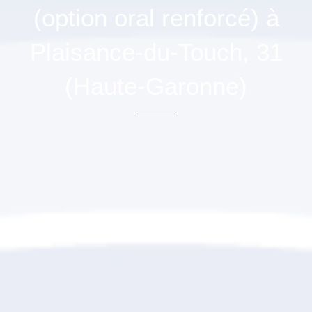
(option oral renforcé) à
Plaisance-du-Touch, 31
(Haute-Garonne)