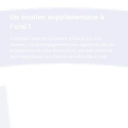
(Haute-Garonne) ?
Un soutien supplémentaire à
l’oral !
Il n’est pas facile de s’exprimer à l’oral le jour d’un
examen. Cet accompagnement vous apporte en plus de
la préparation de votre dossier écrit, une aide renforcée
pour mettre toutes les chances de votre côté à l’oral.
La VAE : pour faire quoi ?
Valider vos Acquis de l’Expérience vous permettra de :
Faire reconnaître vos compétences ;
Mettre en cohérence votre titre et vos responsabilités ;
Mettre à jour vos connaissances ;
Compléter votre cursus ;
Evoluer dans votre entreprise ;
Accéder à un concours, à une formation ;
Améliorer votre employabilité.