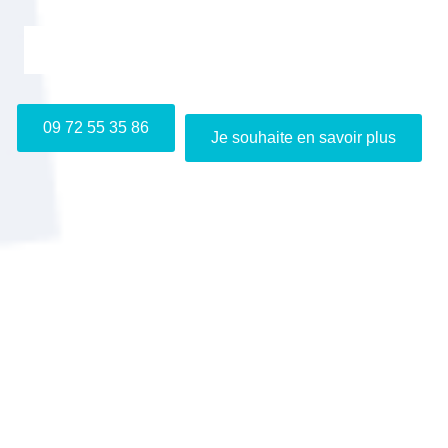
Je m'inscris gratuitement au webinaire "Info VAE"
09 72 55 35 86
Je souhaite en savoir plus