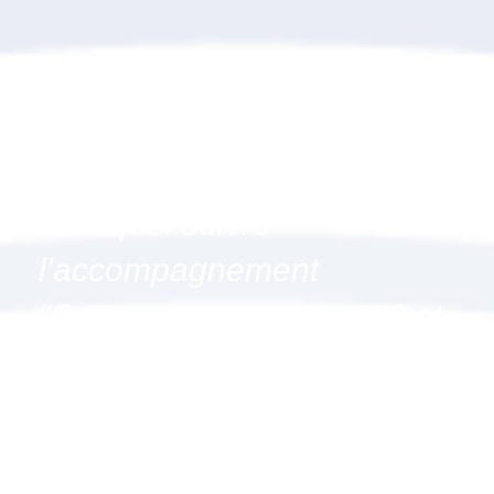
Pourquoi suivre
l'accompagnement
"Construire votre Livret 2 et
vous préparer à l'oral
(option oral renforcé)" à
Plaisance-du-Touch, 31