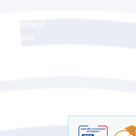
mpagnement
2 et vous
oral renforcé)"
Guadeloupe) ?
l’oral !
un examen. Cet
ation de votre dossier écrit,
e votre côté à l’oral.
 de :