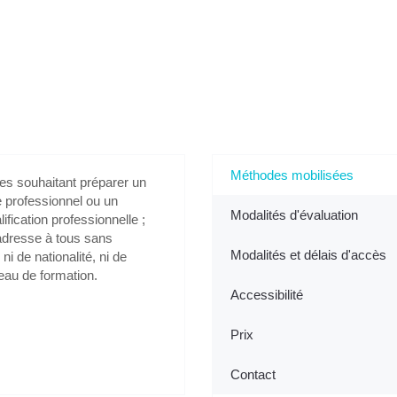
Construire votre Livret 2 et vous préparer à l'oral (opt
(Guadeloupe)
Méthodes mobilisées
es souhaitant préparer un
re professionnel ou un
Modalités d'évaluation
lification professionnelle ;
’adresse à tous sans
Modalités et délais d'accès
 ni de nationalité, ni de
veau de formation.
Accessibilité
Prix
Contact