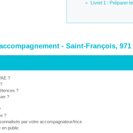
Livret 1 : Préparer l
'accompagnement - Saint-François, 971
 VAE ?
 ?
étences ?
ier ?
?
ce ?
rsonnalisés par votre accompagnateur/trice
e en public