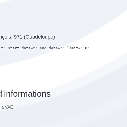
ançois, 971 (Guadeloupe)
lt" start_date="" end_date="" limit="10"
d'informations
 la VAE