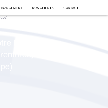
FINANCEMENT
NOS CLIENTS
CONTACT
oupe)
re Livret
 renforcé)
upe)