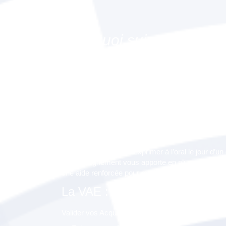
Pourquoi suivre l'acco
"Construire votre Livret 
préparer à l'oral (option 
à Saint-François, 971 (
Un soutien supplémentaire à 
Il n’est pas facile de s’exprimer à l’oral le jour d’
accompagnement vous apporte en plus de la prépar
une aide renforcée pour mettre toutes les chances d
La VAE : pour faire quoi ?
Valider vos Acquis de l’Expérience vous permettra