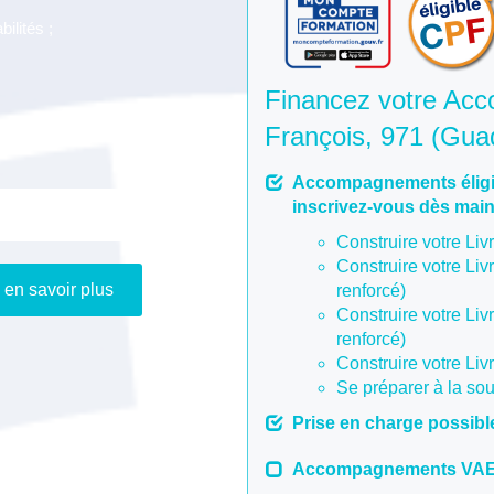
ilités ;
Financez votre Ac
François, 971 (Gua
Accompagnements éligi
inscrivez-vous dès mai
aire "Info VAE"
Construire votre Livr
Construire votre Livr
 en savoir plus
renforcé)
Construire votre Livr
renforcé)
Construire votre Livr
Se préparer à la so
Prise en charge possibl
Accompagnements VAE n